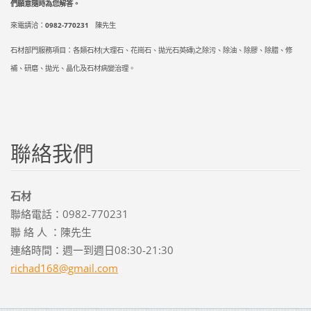
們願意隨時為您解答。
來電請洽：
0982-770231
陳先生
石材部門服務項目：各類石材(大理石、花崗石、拋光石英磚)之除污、除油、除膠、除腊、修
補、研磨、拋光、晶化及石材病變治理。
聯絡我們
石材
聯絡電話：0982-770231
聯 絡 人 ：陳先生
連絡時間：週一到週日08:30-21:30
richad16
8@gmail.
com